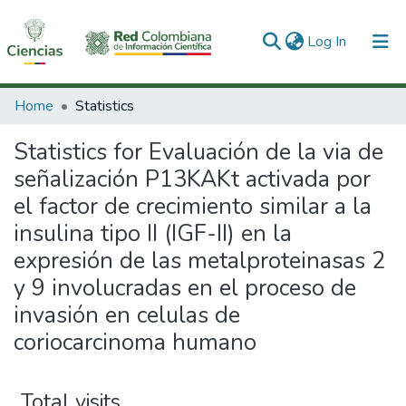
(current)
Log In
Communities & Collections
Home
Statistics
All of DSpace
Statistics for Evaluación de la via de
señalización P13KAKt activada por
el factor de crecimiento similar a la
insulina tipo II (IGF-II) en la
expresión de las metalproteinasas 2
y 9 involucradas en el proceso de
invasión en celulas de
coriocarcinoma humano
Total visits