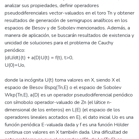
analizar sus propiedades, definir operadores
pseudodiferenciales vector-valuados en el toro Tn y obtener
resultados de generación de semigrupos analíticos en los
espacios de Besov y de Sobolev mencionados. Además, a
manera de aplicación, se buscarán resultados de existencia y
unicidad de soluciones para el problema de Cauchy
periódico:
(dU/dt)(t) + a(D)U(t) = f(t), t>0,
U(0)=Uo,
donde la incógnita U(t) toma valores en X, siendo X el
espacio de Besov Bspq(Tn,E) o el espacio de Sobolev
Wkp(Tn,E), a(D) es un operador pseudodiferencial periódico
con símobolo operador-valuado de Zn (el látice n-
dimensional de los enteros) en L(E) (el espacio de los
operadores lineales acotados en E), el dato inicial Uo es una
función periódica E-valuada dada y f es una función Hölder
continua con valores en X también dada. Una dificultad de