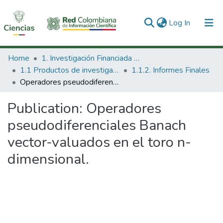
(current)
Log In
Communities & Collections
Home
1. Investigación Financiada con Recursos Públicos
1.1 Productos de investigación
1.1.2. Informes Finales
All of DSpace
Operadores pseudodiferenciales Banach vector-valuados en el toro n-dimensional.
Statistics
Publication:
Operadores
pseudodiferenciales Banach
vector-valuados en el toro n-
dimensional.