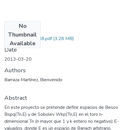
No
Files
Thumbnail
121556933488.pdf
(3.28 MB)
Available
Date
2013-03-20
Authors
Barraza Martínez, Bienvenido
Abstract
En este proyecto se pretende definir espacios de Besov
Bspq(Tn,E) y de Sobolev Wkp(Tn,E) en el toro n-
dimensional Tn (n mayor que 1 y k entero no negativo) E-
valuados, donde E es un espacio de Banach arbitrario,