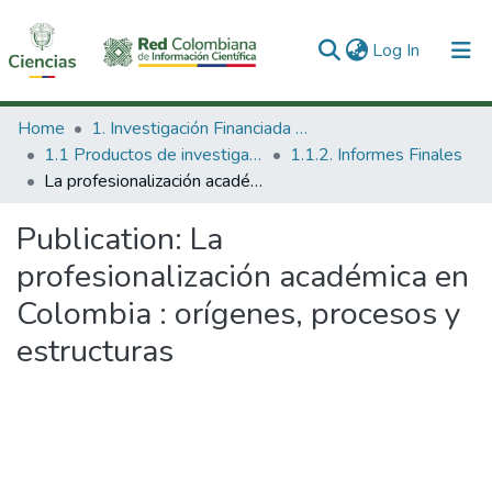
(current)
Log In
Communities & Collections
Home
1. Investigación Financiada con Recursos Públicos
1.1 Productos de investigación
1.1.2. Informes Finales
All of DSpace
La profesionalización académica en Colombia : orígenes, procesos y estructuras
Statistics
Publication:
La
profesionalización académica en
Colombia : orígenes, procesos y
estructuras