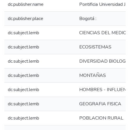
dc.publisher.name
Pontificia Universidad Jav
dc.publisher.place
Bogotá :
dc.subject.lemb
CIENCIAS DEL MEDIO 
dc.subject.lemb
ECOSISTEMAS
dc.subject.lemb
DIVERSIDAD BIOLOGI
dc.subject.lemb
MONTAÑAS
dc.subject.lemb
HOMBRES - INFLUENC
dc.subject.lemb
GEOGRAFIA FISICA
dc.subject.lemb
POBLACION RURAL