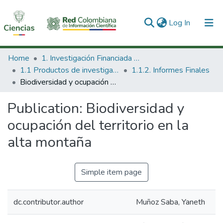
(current)
Log In
Communities & Collections
Home
1. Investigación Financiada con Recursos Públicos
1.1 Productos de investigación
1.1.2. Informes Finales
All of DSpace
Biodiversidad y ocupación del territorio en la alta montaña
Statistics
Publication:
Biodiversidad y
ocupación del territorio en la
alta montaña
Simple item page
dc.contributor.author
Muñoz Saba, Yaneth