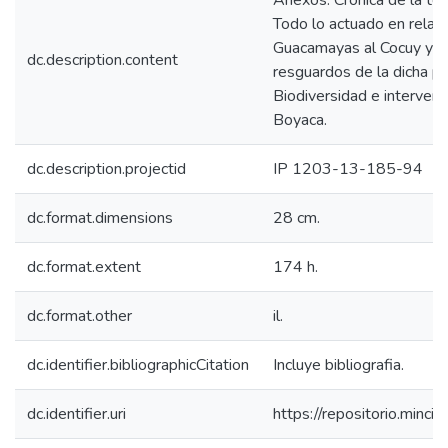
Anexos: Cronica de la ten
Todo lo actuado en relaci
Guacamayas al Cocuy y el
dc.description.content
resguardos de la dicha po
Biodiversidad e intervenc
Boyaca.
dc.description.projectid
IP 1203-13-185-94
dc.format.dimensions
28 cm.
dc.format.extent
174 h.
dc.format.other
il.
dc.identifier.bibliographicCitation
Incluye bibliografia.
dc.identifier.uri
https://repositorio.min