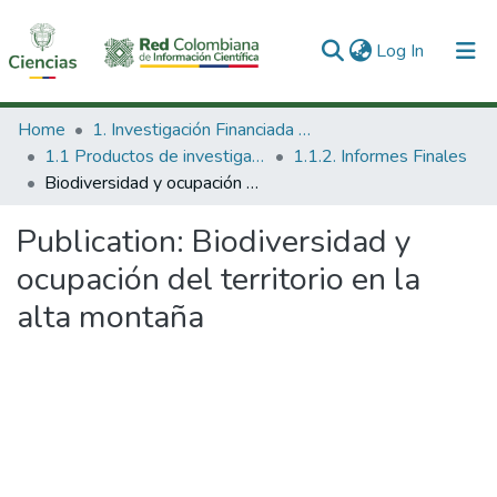
(current)
Log In
Communities & Collections
Home
1. Investigación Financiada con Recursos Públicos
1.1 Productos de investigación
1.1.2. Informes Finales
All of DSpace
Biodiversidad y ocupación del territorio en la alta montaña
Statistics
Publication:
Biodiversidad y
ocupación del territorio en la
alta montaña