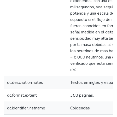
exponencial, con una esc
milisegundos, sea seguido
potencia y una escala de
supuesto si el flujo de ne
fueran conocidos en forma
señal medida en el detect
sensibilidad muy alta las 
por la masa debidas al re
los neutrinos de mas baja
~ 8,000 neutrinos, una d
verificado que esta sensi
eV.
dc.description.notes
Textos en inglés y españo
dc.format.extent
358 páginas.
dc.identifier.instname
Colciencias