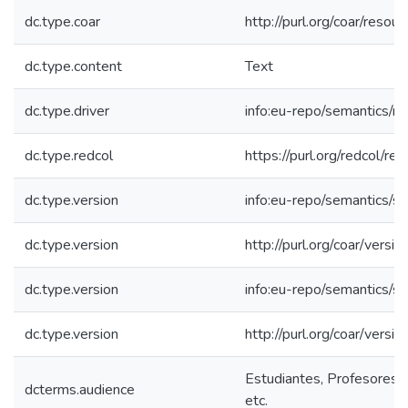
dc.type.coar
http://purl.org/coar/resou
dc.type.content
Text
dc.type.driver
info:eu-repo/semantics/re
dc.type.redcol
https://purl.org/redcol/r
dc.type.version
info:eu-repo/semantics/s
dc.type.version
http://purl.org/coar/ver
dc.type.version
info:eu-repo/semantics/s
dc.type.version
http://purl.org/coar/ver
Estudiantes, Profesores, 
dcterms.audience
etc.