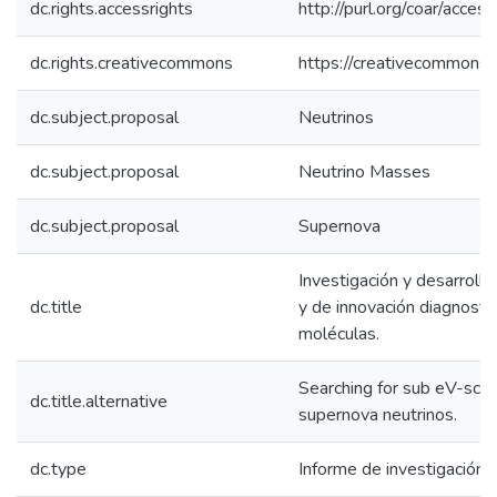
dc.rights.accessrights
http://purl.org/coar/acces
dc.rights.creativecommons
https://creativecommons.o
dc.subject.proposal
Neutrinos
dc.subject.proposal
Neutrino Masses
dc.subject.proposal
Supernova
Investigación y desarroll
dc.title
y de innovación diagnostic
moléculas.
Searching for sub eV-sca
dc.title.alternative
supernova neutrinos.
dc.type
Informe de investigación