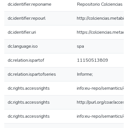
dc.identifier.reponame
Repositorio Colciencias
dc.identifier.repourl
http://colciencias.metabib
dc.identifier.uri
https://colciencias.meta
dc.language.iso
spa
dc.relation.ispartof
11150513809
dc.relation.ispartofseries
Informe;
dc.rights.accessrights
info:eu-repo/semantics/
dc.rights.accessrights
http://purl.org/coar/acces
dc.rights.accessrights
info:eu-repo/semantics/