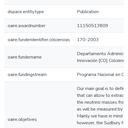
dspace.entity.type
Publication
oaire.awardnumber
11150513809
oaire.funderidentifier.colciencias
170-2003
Departamento Administrat
oaire.fundername
Innovación [CO] Colcienci
oaire.fundingstream
Programa Nacional en Cie
Our main goal is to define 
that can allow to extract
the neutrino masses from a
as will be measured by pr
Mainly we have in mind t
oaire.objetives
however, the Sudbury Neu