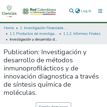
(current)
Log In
Communities & Collections
Home
1. Investigación Financiada con Recursos Públicos
1.1 Productos de investigación
1.1.2. Informes Finales
All of DSpace
Investigación y desarrollo de métodos inmunoprofilácticos y de innovación diagnostica a través de síntesis química de moléculas.
Statistics
Publication:
Investigación y
desarrollo de métodos
inmunoprofilácticos y de
innovación diagnostica a través
de síntesis química de
moléculas.