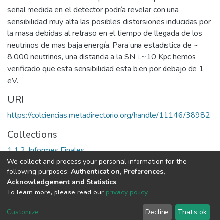
señal medida en el detector podría revelar con una
sensibilidad muy alta las posibles distorsiones inducidas por
la masa debidas al retraso en el tiempo de llegada de los
neutrinos de mas baja energía. Para una estadística de ~
8,000 neutrinos, una distancia a la SN L~10 Kpc hemos
verificado que esta sensibilidad esta bien por debajo de 1
eV.
URI
https://colciencias.metadirectorio.org/handle/11146/38982
Collections
1.1.2. Informes Finales
We collect and process your personal information for the
following purposes:
Authentication, Preferences,
Full item page
Acknowledgement and Statistics
.
To learn more, please read our
privacy policy
.
DSpace software
copyright © 2002-2026
LYRASIS
Cookie
Privacy
End User
Send
Customize
Decline
That's ok
settings
policy
Agreement
Feedback