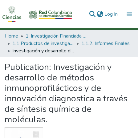
(current)
Log In
Communities & Collections
Home
1. Investigación Financiada con Recursos Públicos
1.1 Productos de investigación
1.1.2. Informes Finales
All of DSpace
Investigación y desarrollo de métodos inmunoprofilácticos y de innovación diagnostica a través de síntesis química de moléculas.
Statistics
Publication:
Investigación y
desarrollo de métodos
inmunoprofilácticos y de
innovación diagnostica a través
de síntesis química de
moléculas.