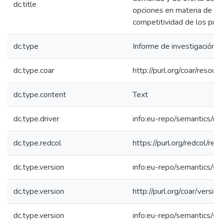
dc.title
opciones en materia de in
competitividad de los pr
dc.type
Informe de investigación
dc.type.coar
http://purl.org/coar/resou
dc.type.content
Text
dc.type.driver
info:eu-repo/semantics/re
dc.type.redcol
https://purl.org/redcol/r
dc.type.version
info:eu-repo/semantics/s
dc.type.version
http://purl.org/coar/ver
dc.type.version
info:eu-repo/semantics/s