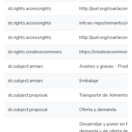
dc.rights.accessrights
http://purl.org/coar/acces
dc.rights.accessrights
info:eu-repo/semantics/
dc.rights.accessrights
http://purl.org/coar/acces
dc.rights.creativecommons
https://creativecommons.o
dc.subject.armarc
Aceites y grasas - Produc
dc.subject.armarc
Embalaje
dc.subject.proposal
Transporte de Alimentos
dc.subject.proposal
Oferta y demanda
Desarrollar y poner en f
demanda y de oferta de t