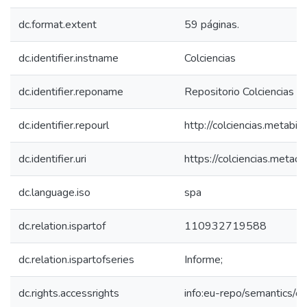
dc.format.extent
59 páginas.
dc.identifier.instname
Colciencias
dc.identifier.reponame
Repositorio Colciencias
dc.identifier.repourl
http://colciencias.metabib
dc.identifier.uri
https://colciencias.meta
dc.language.iso
spa
dc.relation.ispartof
110932719588
dc.relation.ispartofseries
Informe;
dc.rights.accessrights
info:eu-repo/semantics/