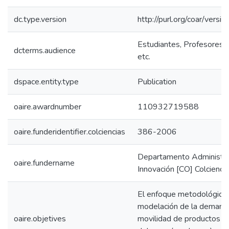
dc.type.version
http://purl.org/coar/ver
Estudiantes, Profesores, 
dcterms.audience
etc.
dspace.entity.type
Publication
oaire.awardnumber
110932719588
oaire.funderidentifier.colciencias
386-2006
Departamento Administrat
oaire.fundername
Innovación [CO] Colcienci
El enfoque metodológico 
modelación de la demanda
oaire.objetives
movilidad de productos re