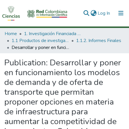
(current)
Log In
Communities & Collections
Home
1. Investigación Financiada con Recursos Públicos
1.1 Productos de investigación
1.1.2. Informes Finales
All of DSpace
Desarrollar y poner en funcionamiento los modelos de demanda y de oferta de transporte que permitan proponer opciones en materia de infraestructura para aumentar la competitividad de los productos Colombianos.
Statistics
Publication:
Desarrollar y poner
en funcionamiento los modelos
de demanda y de oferta de
transporte que permitan
proponer opciones en materia
de infraestructura para
aumentar la competitividad de