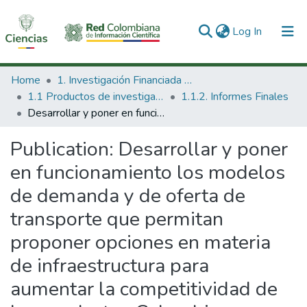
(current)
Log In
Communities & Collections
Home
1. Investigación Financiada con Recursos Públicos
1.1 Productos de investigación
1.1.2. Informes Finales
All of DSpace
Desarrollar y poner en funcionamiento los modelos de demanda y de oferta de transporte que permitan proponer opciones en materia de infraestructura para aumentar la competitividad de los productos Colombianos.
Statistics
Publication:
Desarrollar y poner
en funcionamiento los modelos
de demanda y de oferta de
transporte que permitan
proponer opciones en materia
de infraestructura para
aumentar la competitividad de