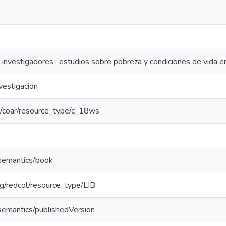
investigadores : estudios sobre pobreza y condiciones de vida e
vestigación
rg/coar/resource_type/c_18ws
/semantics/book
org/redcol/resource_type/LIB
/semantics/publishedVersion