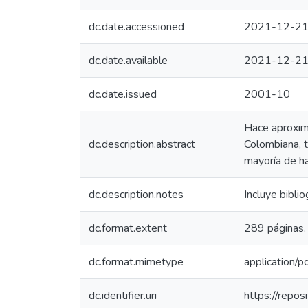
dc.date.accessioned
2021-12-21
dc.date.available
2021-12-21
dc.date.issued
2001-10
Hace aproxima
dc.description.abstract
Colombiana, t
mayoría de ha
dc.description.notes
Incluye bibliog
dc.format.extent
289 páginas.
dc.format.mimetype
application/p
dc.identifier.uri
https://repo