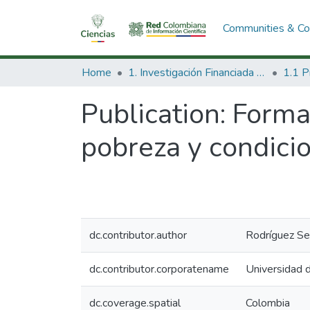
Communities & Col
Home
1. Investigación Financiada con Recursos Públicos
Publication:
Formac
pobreza y condici
dc.contributor.author
Rodríguez Se
dc.contributor.corporatename
Universidad 
dc.coverage.spatial
Colombia