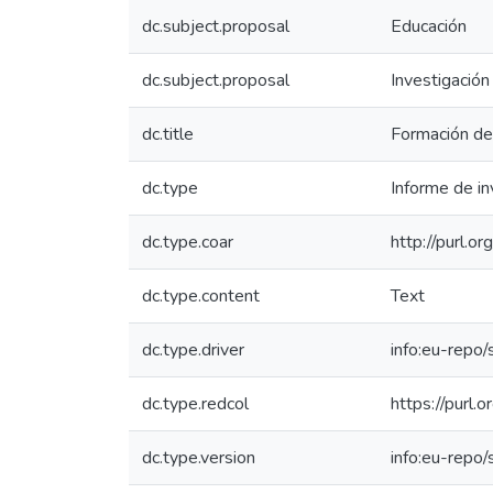
dc.subject.proposal
Educación
dc.subject.proposal
Investigación
dc.title
Formación de 
dc.type
Informe de in
dc.type.coar
http://purl.o
dc.type.content
Text
dc.type.driver
info:eu-repo
dc.type.redcol
https://purl.
dc.type.version
info:eu-repo