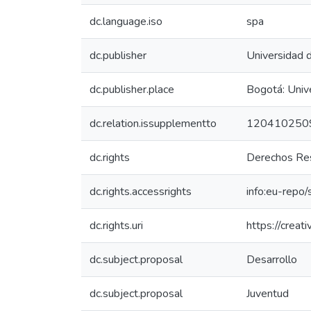
dc.language.iso
spa
dc.publisher
Universidad 
dc.publisher.place
Bogotá: Univ
dc.relation.issupplementto
120410250
dc.rights
Derechos Res
dc.rights.accessrights
info:eu-repo
dc.rights.uri
https://crea
dc.subject.proposal
Desarrollo
dc.subject.proposal
Juventud