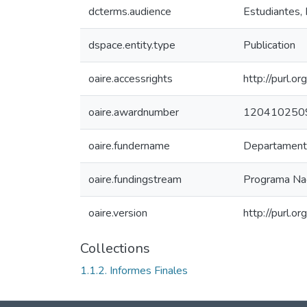
dcterms.audience
Estudiantes, 
dspace.entity.type
Publication
oaire.accessrights
http://purl.o
oaire.awardnumber
120410250
oaire.fundername
Departamento 
oaire.fundingstream
Programa Nac
oaire.version
http://purl.
Collections
1.1.2. Informes Finales