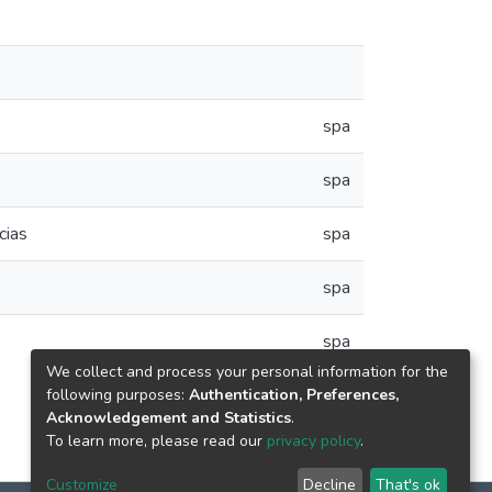
spa
spa
cias
spa
spa
spa
We collect and process your personal information for the
following purposes:
Authentication, Preferences,
Acknowledgement and Statistics
.
To learn more, please read our
privacy policy
.
Customize
Decline
That's ok