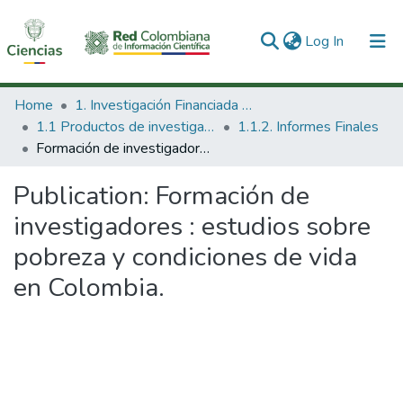
(current)
Log In
Communities & Collections
Home
1. Investigación Financiada con Recursos Públicos
1.1 Productos de investigación
1.1.2. Informes Finales
All of DSpace
Formación de investigadores : estudios sobre pobreza y condiciones de vida en Colombia.
Statistics
Publication:
Formación de
investigadores : estudios sobre
pobreza y condiciones de vida
en Colombia.