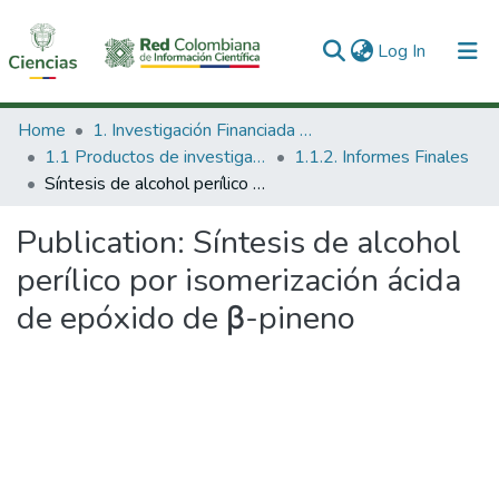
(current)
Log In
Communities & Collections
Home
1. Investigación Financiada con Recursos Públicos
1.1 Productos de investigación
1.1.2. Informes Finales
All of DSpace
Síntesis de alcohol perílico por isomerización ácida de epóxido de β-pineno
Statistics
Publication:
Síntesis de alcohol
perílico por isomerización ácida
de epóxido de β-pineno