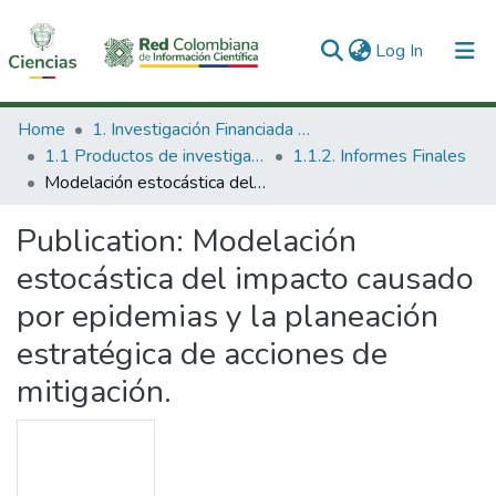
(current)
Log In
Communities & Collections
Home
1. Investigación Financiada con Recursos Públicos
1.1 Productos de investigación
1.1.2. Informes Finales
All of DSpace
Modelación estocástica del impacto causado por epidemias y la planeación estratégica de acciones de mitigación.
Statistics
Publication:
Modelación
estocástica del impacto causado
por epidemias y la planeación
estratégica de acciones de
mitigación.