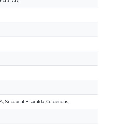
yecto [CD].
, Seccional Risaralda ;Colciencias,