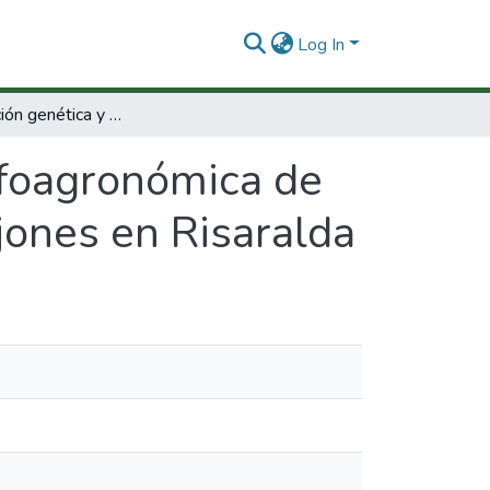
Log In
Caracterización genética y morfoagronómica de materiales de Rubus glaucus con y sin aguijones en Risaralda
rfoagronómica de
jones en Risaralda