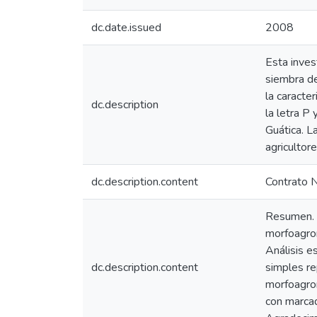
dc.date.issued
2008
Esta inves
siembra de
la caracte
dc.description
la letra P
Guática. L
agricultor
dc.description.content
Contrato N
Resumen. -
morfoagron
Análisis e
dc.description.content
simples rep
morfoagron
con marcad