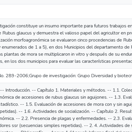
tigación constituye un insumo importante para futuros trabajos en
 Rubus glaucus y demuestra el valioso papel del agricultor en pro
rización morfoagronómica se evaluaron cinco procedencias de Ru
 y enumerados de 1 a 5), en dos Municipios del departamento de 
as plantas de mora se multiplicaron in vitro y después de su endu
es, en los dos municipios para evaluar las características presenta
o. 289-2006;Grupo de investigación: Grupo Diversidad y biotecn
- Introducción. -- Capítulo 1. Materiales y métodos. -- 1.1. Colect
ómica de accesiones de rubus glaucus sin aguijones. -- 1.3. Eva
stadístico. -- 1.5. Evaluación de accesiones de mora con y sin ag
etidas). -- 1.6. Actividades de socialización. -- Capítulo 2. Resul
ómica. -- 2.2. Presencia de plagas y enfermedades. -- 2.3. Eval
ores ssr (secuencias simples repetidas). -- 2. 4. Actividades de s