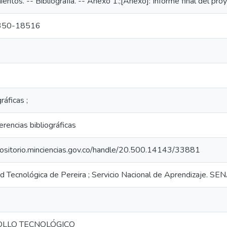
entos. -- Bibliografía. -- Anexo 1.;[Anexo]: Informe final del pro
350-18516
gráficas ;
erencias bibliográficas
epositorio.minciencias.gov.co/handle/20.500.14143/33881
d Tecnológica de Pereira ; Servicio Nacional de Aprendizaje. SENA
LLO TECNOLÓGICO