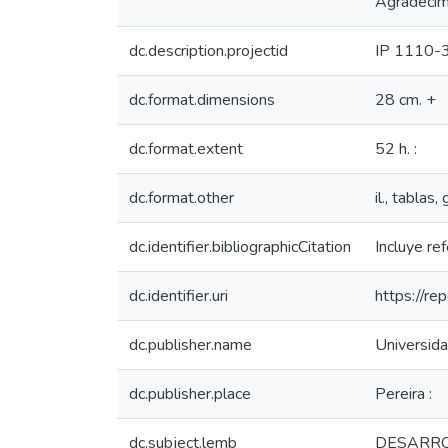
Agradecimi
dc.description.projectid
IP 1110-
dc.format.dimensions
28 cm. +
dc.format.extent
52 h. :
dc.format.other
il., tablas, 
dc.identifier.bibliographicCitation
Incluye ref
dc.identifier.uri
https://r
dc.publisher.name
Universida
dc.publisher.place
Pereira :
dc.subject.lemb
DESARRO