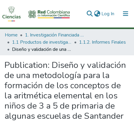
(current)
Log In
Communities & Collections
Home
1. Investigación Financiada con Recursos Públicos
1.1 Productos de investigación
1.1.2. Informes Finales
All of DSpace
Diseño y validación de una metodología para la formación de los conceptos de la aritmética elemental en los niños de 3 a 5 de primaria de algunas escuelas de Santander
Statistics
Publication:
Diseño y validación
de una metodología para la
formación de los conceptos de
la aritmética elemental en los
niños de 3 a 5 de primaria de
algunas escuelas de Santander