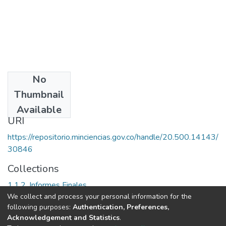
No
Date
Thumbnail
1998
Available
URI
https://repositorio.minciencias.gov.co/handle/20.500.14143/
30846
Collections
1.1.2. Informes Finales
We collect and process your personal information for the
following purposes:
Authentication, Preferences,
Full item page
Acknowledgement and Statistics
.