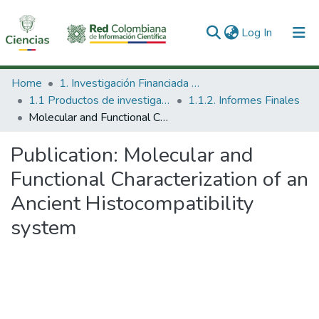
(current)
Log In
Communities & Collections
Home
1. Investigación Financiada con Recursos Públicos
1.1 Productos de investigación
1.1.2. Informes Finales
All of DSpace
Molecular and Functional Characterization of an Ancient Histocompatibility system
Statistics
Publication:
Molecular and
Functional Characterization of an
Ancient Histocompatibility
system