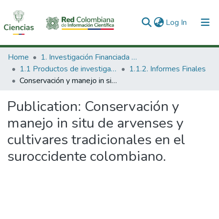
(current)
Log In
Communities & Collections
Home
1. Investigación Financiada con Recursos Públicos
1.1 Productos de investigación
1.1.2. Informes Finales
All of DSpace
Conservación y manejo in situ de arvenses y cultivares tradicionales en el suroccidente colombiano.
Statistics
Publication:
Conservación y
manejo in situ de arvenses y
cultivares tradicionales en el
suroccidente colombiano.