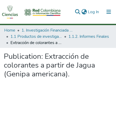
(current)
Log In
Communities & Collections
Home
1. Investigación Financiada con Recursos Públicos
1.1 Productos de investigación
1.1.2. Informes Finales
All of DSpace
Extracción de colorantes a partir de Jagua (Genipa americana).
Statistics
Publication:
Extracción de
colorantes a partir de Jagua
(Genipa americana).