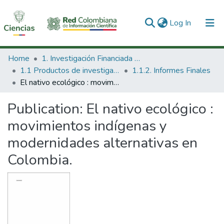
(current)
Log In
Communities & Collections
Home
1. Investigación Financiada con Recursos Públicos
1.1 Productos de investigación
1.1.2. Informes Finales
All of DSpace
El nativo ecológico : movimientos indígenas y modernidades alternativas en Colombia.
Statistics
Publication:
El nativo ecológico :
movimientos indígenas y
modernidades alternativas en
Colombia.