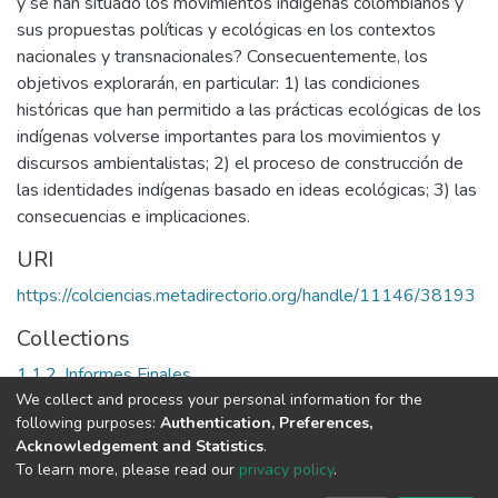
y se han situado los movimientos indígenas colombianos y
sus propuestas políticas y ecológicas en los contextos
nacionales y transnacionales? Consecuentemente, los
objetivos explorarán, en particular: 1) las condiciones
históricas que han permitido a las prácticas ecológicas de los
indígenas volverse importantes para los movimientos y
discursos ambientalistas; 2) el proceso de construcción de
las identidades indígenas basado en ideas ecológicas; 3) las
consecuencias e implicaciones.
URI
https://colciencias.metadirectorio.org/handle/11146/38193
Collections
1.1.2. Informes Finales
We collect and process your personal information for the
following purposes:
Authentication, Preferences,
Full item page
Acknowledgement and Statistics
.
To learn more, please read our
privacy policy
.
DSpace software
copyright © 2002-2026
LYRASIS