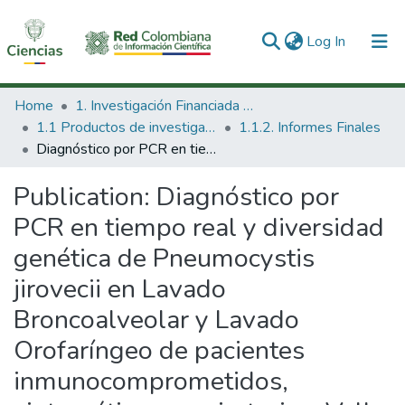
(current)
Log In
Communities & Collections
Home
1. Investigación Financiada con Recursos Públicos
1.1 Productos de investigación
1.1.2. Informes Finales
All of DSpace
Diagnóstico por PCR en tiempo real y diversidad genética de Pneumocystis jirovecii en Lavado Broncoalveolar y Lavado Orofaríngeo de pacientes inmunocomprometidos, sintomáticos respiratorios. Valle de Aburrá 2000-2009
Statistics
Publication:
Diagnóstico por
PCR en tiempo real y diversidad
genética de Pneumocystis
jirovecii en Lavado
Broncoalveolar y Lavado
Orofaríngeo de pacientes
inmunocomprometidos,