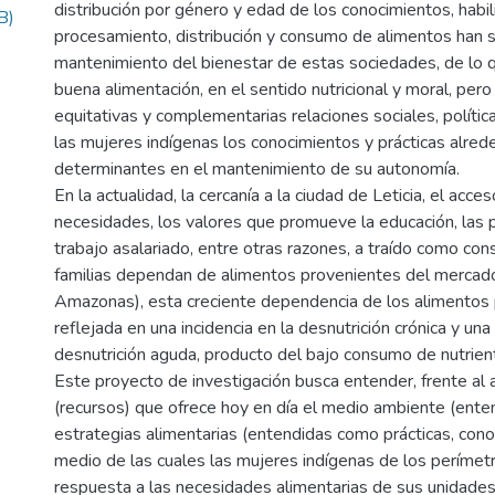
distribución por género y edad de los conocimientos, habi
B)
procesamiento, distribución y consumo de alimentos han s
mantenimiento del bienestar de estas sociedades, de lo q
buena alimentación, en el sentido nutricional y moral, pe
equitativas y complementarias relaciones sociales, políti
las mujeres indígenas los conocimientos y prácticas alred
determinantes en el mantenimiento de su autonomía.
En la actualidad, la cercanía a la ciudad de Leticia, el ac
necesidades, los valores que promueve la educación, las p
trabajo asalariado, entre otras razones, a traído como co
familias dependan de alimentos provenientes del mercad
Amazonas), esta creciente dependencia de los alimentos
reflejada en una incidencia en la desnutrición crónica y un
desnutrición aguda, producto del bajo consumo de nutrien
Este proyecto de investigación busca entender, frente al 
(recursos) que ofrece hoy en día el medio ambiente (enten
estrategias alimentarias (entendidas como prácticas, cono
medio de las cuales las mujeres indígenas de los perímetr
respuesta a las necesidades alimentarias de sus unidade