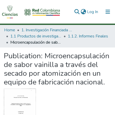
(current)
Log In
Communities & Collections
Home
1. Investigación Financiada con Recursos Públicos
1.1 Productos de investigación
1.1.2. Informes Finales
All of DSpace
Microencapsulación de sabor vainilla a través del secado por atomización en un equipo de fabricación nacional.
Statistics
Publication:
Microencapsulación
de sabor vainilla a través del
secado por atomización en un
equipo de fabricación nacional.