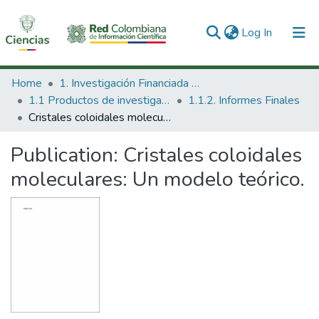
(current)
Log In
Communities & Collections
Home
1. Investigación Financiada con Recursos Públicos
1.1 Productos de investigación
1.1.2. Informes Finales
All of DSpace
Cristales coloidales moleculares: Un modelo teórico.
Statistics
Publication:
Cristales coloidales
moleculares: Un modelo teórico.