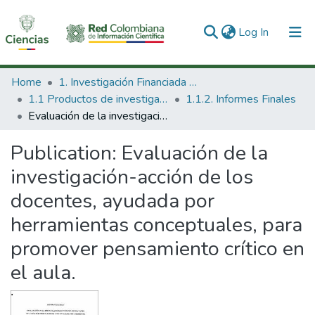
(current)
Log In
Communities & Collections
Home
1. Investigación Financiada con Recursos Públicos
1.1 Productos de investigación
1.1.2. Informes Finales
All of DSpace
Evaluación de la investigación-acción de los docentes, ayudada por herramientas conceptuales, para promover pensamiento crítico en el aula.
Statistics
Publication:
Evaluación de la
investigación-acción de los
docentes, ayudada por
herramientas conceptuales, para
promover pensamiento crítico en
el aula.