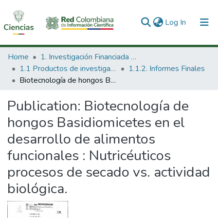
(current)
Log In
Communities & Collections
Home
1. Investigación Financiada con Recursos Públicos
1.1 Productos de investigación
1.1.2. Informes Finales
All of DSpace
Biotecnología de hongos Basidiomicetes en el desarrollo de alimentos funcionales : Nutricéuticos procesos de secado vs. actividad biológica.
Statistics
Publication:
Biotecnología de
hongos Basidiomicetes en el
desarrollo de alimentos
funcionales : Nutricéuticos
procesos de secado vs. actividad
biológica.