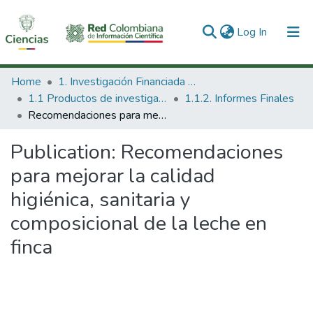
(current)
Log In
Communities & Collections
Home
1. Investigación Financiada con Recursos Públicos
1.1 Productos de investigación
1.1.2. Informes Finales
All of DSpace
Recomendaciones para mejorar la calidad higiénica, sanitaria y composicional de la leche en finca
Statistics
Publication:
Recomendaciones
para mejorar la calidad
higiénica, sanitaria y
composicional de la leche en
finca