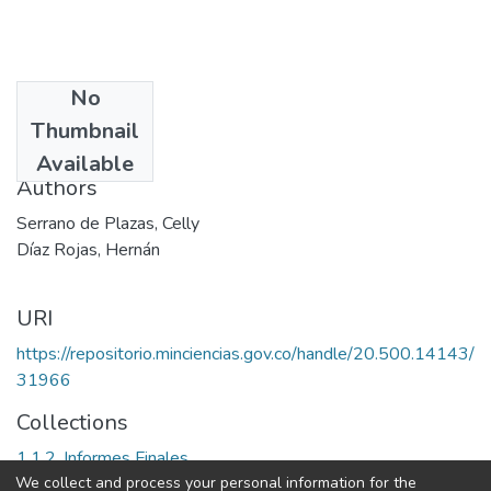
No
Date
Thumbnail
2002
Available
Authors
Serrano de Plazas, Celly
Díaz Rojas, Hernán
URI
https://repositorio.minciencias.gov.co/handle/20.500.14143/
31966
Collections
1.1.2. Informes Finales
We collect and process your personal information for the