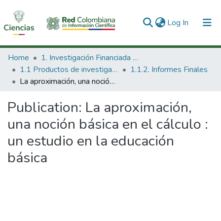
(current)
Log In
Communities & Collections
Home
1. Investigación Financiada con Recursos Públicos
1.1 Productos de investigación
1.1.2. Informes Finales
All of DSpace
La aproximación, una noción básica en el cálculo : un estudio en la educación básica
Statistics
Publication:
La aproximación,
una noción básica en el cálculo :
un estudio en la educación
básica