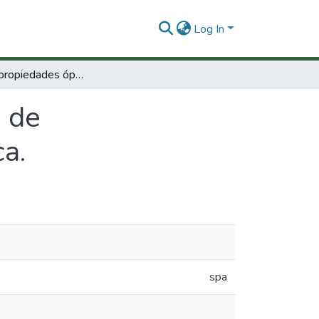
Log In
Estudio de propiedades ópticas de superconductores de alta temperatura crítica.
s de
a.
spa