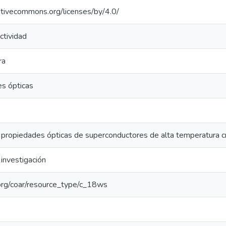
eativecommons.org/licenses/by/4.0/
ctividad
ra
s ópticas
 propiedades ópticas de superconductores de alta temperatura crí
investigación
l.org/coar/resource_type/c_18ws