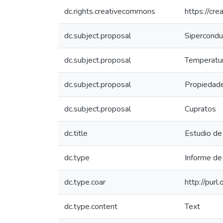
dc.rights.creativecommons
https://cr
dc.subject.proposal
Sipercondu
dc.subject.proposal
Temperatu
dc.subject.proposal
Propiedade
dc.subject.proposal
Cupratos
dc.title
Estudio de
dc.type
Informe de 
dc.type.coar
http://pur
dc.type.content
Text