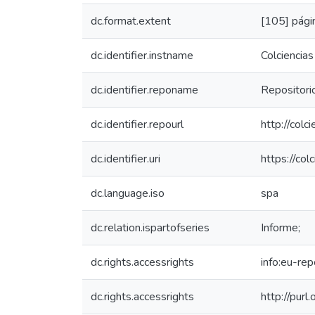
dc.format.extent
[105] pági
dc.identifier.instname
Colciencias
dc.identifier.reponame
Repositorio
dc.identifier.repourl
http://colc
dc.identifier.uri
https://co
dc.language.iso
spa
dc.relation.ispartofseries
Informe;
dc.rights.accessrights
info:eu-re
dc.rights.accessrights
http://purl