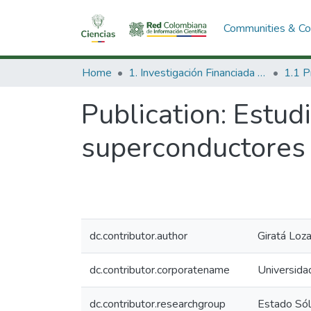
Communities & Col
Home
1. Investigación Financiada con Recursos Públicos
Publication:
Estud
superconductores d
dc.contributor.author
Giratá Loz
dc.contributor.corporatename
Universida
dc.contributor.researchgroup
Estado Sól