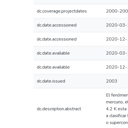
dc.coverage.projectdates
2000-20
dc.date.accessioned
2020-03-
dc.date.accessioned
2020-12-
dc.date.available
2020-03-
dc.date.available
2020-12-
dc.date.issued
2003
El fenómen
mercurio, e
dc.description.abstract
4.2 K esta
a clasifica
o supercond