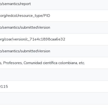
po/semantics/report
l.org/redcol/resource_type/PID
po/semantics/submittedVersion
l.org/coar/version/c_71e4c1898caa6e32
po/semantics/submittedVersion
, Profesores, Comunidad científica colombiana, etc.
0115