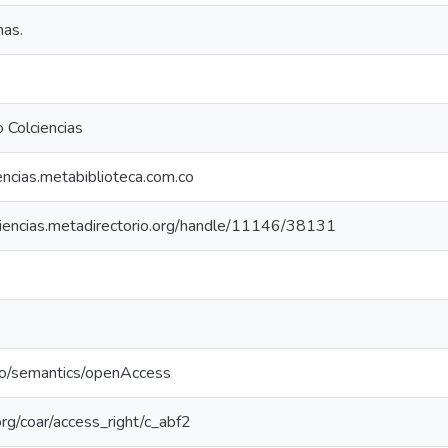
nas.
 Colciencias
iencias.metabiblioteca.com.co
lciencias.metadirectorio.org/handle/11146/38131
po/semantics/openAccess
.org/coar/access_right/c_abf2