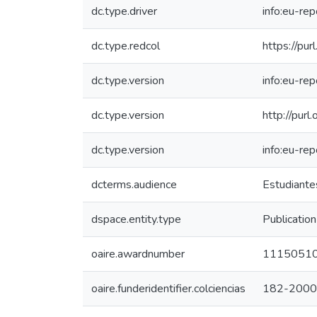
dc.type.driver
info:eu-re
dc.type.redcol
https://pur
dc.type.version
info:eu-re
dc.type.version
http://pur
dc.type.version
info:eu-re
dcterms.audience
Estudiantes
dspace.entity.type
Publication
oaire.awardnumber
1115051
oaire.funderidentifier.colciencias
182-2000