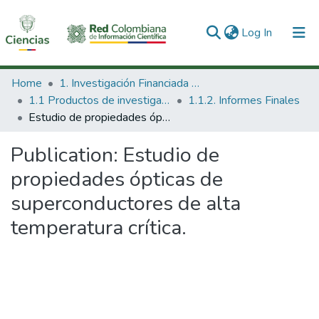
(current)
Log In
Communities & Collections
Home
1. Investigación Financiada con Recursos Públicos
1.1 Productos de investigación
1.1.2. Informes Finales
All of DSpace
Estudio de propiedades ópticas de superconductores de alta temperatura crítica.
Statistics
Publication:
Estudio de
propiedades ópticas de
superconductores de alta
temperatura crítica.