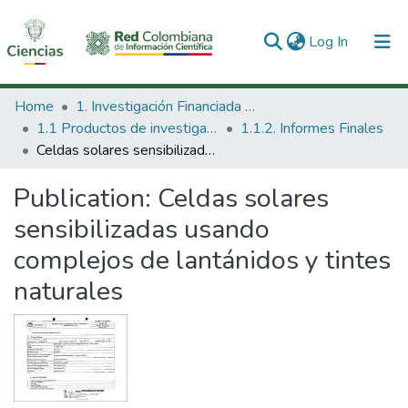
(current)
Log In
Communities & Collections
Home
1. Investigación Financiada con Recursos Públicos
1.1 Productos de investigación
1.1.2. Informes Finales
All of DSpace
Celdas solares sensibilizadas usando complejos de lantánidos y tintes naturales
Statistics
Publication:
Celdas solares
sensibilizadas usando
complejos de lantánidos y tintes
naturales