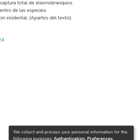
 captura total de elasmobranquios
entro de las especies
 incidental. (Apartes del texto).
24
We collect and process your personal information for the
following purposes:
Authentication, Preferences,