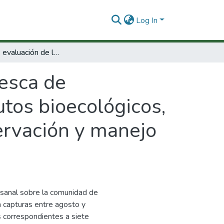
Log In
Condrictios : evaluación de la pesca de condrictios en el Caribe de Colombia : atributos bioecológicos, socioeconómicos y pesqueros para la conservación y manejo del recurso en la región.
pesca de
utos bioecológicos,
ervación y manejo
tesanal sobre la comunidad de
 capturas entre agosto y
s correspondientes a siete