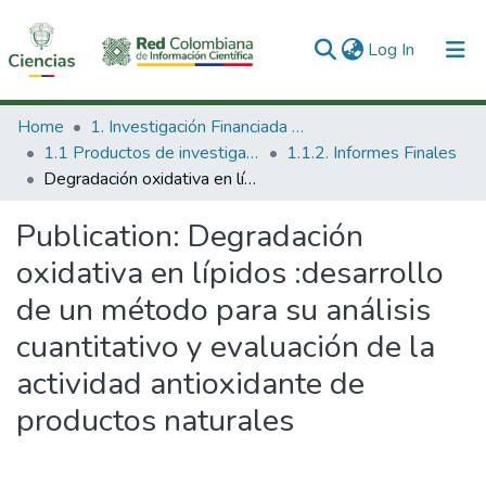
(current)
Log In
Communities & Collections
Home
1. Investigación Financiada con Recursos Públicos
1.1 Productos de investigación
1.1.2. Informes Finales
All of DSpace
Degradación oxidativa en lípidos :desarrollo de un método para su análisis cuantitativo y evaluación de la actividad antioxidante de productos naturales
Statistics
Publication:
Degradación
oxidativa en lípidos :desarrollo
de un método para su análisis
cuantitativo y evaluación de la
actividad antioxidante de
productos naturales