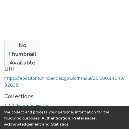
No
Date
Thumbnail
2001
Available
URI
https://repositorio.minciencias.gov.co/handle/20.500.14143/
32838
Collections
1.1.2. Informes Finales
We collect and process your personal information for the
following purposes:
Authentication, Preferences,
Full item page
Acknowledgement and Statistics
.