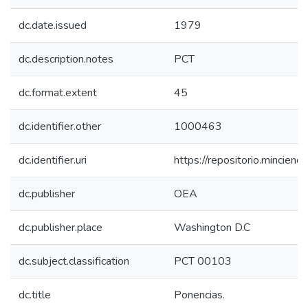
dc.date.issued
1979
dc.description.notes
PCT
dc.format.extent
45
dc.identifier.other
1000463
dc.identifier.uri
https://repositorio.mincie
dc.publisher
OEA
dc.publisher.place
Washington D.C
dc.subject.classification
PCT 00103
dc.title
Ponencias.