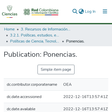
(current)
Log In
Communities & Collections
Home
3. Recursos de Información Científica y Tecnológica
3.2.1. Políticas, estudios, evaluaciones e indicadores de CTeI
All of DSpace
Políticas de Ciencia, Tecnología e Innovación
Ponencias.
Statistics
Publication:
Ponencias.
Simple item page
dc.contributor.corporatename
OEA
dc.date.accessioned
2022-12-16T13:57:41Z
dc.date.available
2022-12-16T13:57:41Z