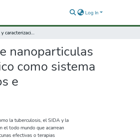
Log In
Preparación y caracterización de nanoparticulas poliméricas obtenidas a partir de ácido láctico como sistema de liberación de agentes inmunoprofilácticos e inmunoterapéuticos.
de nanoparticulas
tico como sistema
os e
omo la tuberculosis, el SIDA y la
en el todo mundo que acarrean
unas efectivas o terapias