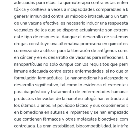
adecuadas para ellas. La quimioterapia contra estas enf
tóxica y conlleva a veces a incapacidades comparables a
generar inmunidad contra un microbio intracelular o un tum
de una vacuna efectiva, es necesario inducir una respuest
vacunales de los que se dispone actualmente son extrema
este tipo de respuesta. Aunque el desarrollo de sistemas 
drogas constituye una alternativa promisoria en quimioter
comenzando a utilizar para la liberación de antígenos co
en cáncer y en el desarrollo de vacunas para infecciones.
nanopartículas no solo cumple con los requisitos que perm
inmune adecuada contra estas enfermedades, si no que of
formulación farmacéutica. La nanomedicina ha alcanzado 
desarrollo significativo, tal como lo evidencia el creciente
para diagnóstico y tratamiento de enfermedades humanas
productos derivados de la nanotecnología han entrado a d
los últimos 3 años. El poliácido láctico y sus copolímero
en biomedicina en suturas e implantes y se han empezado 
que contienen fármacos y otras moléculas bioactivas, com
controlada. La gran estabilidad, biocompatibilidad, la intr