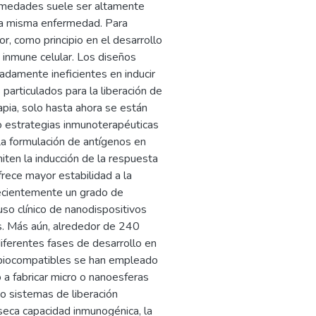
ermedades suele ser altamente
 la misma enfermedad. Para
or, como principio en el desarrollo
a inmune celular. Los diseños
damente ineficientes en inducir
particulados para la liberación de
apia, solo hasta ahora se están
mo estrategias inmunoterapéuticas
 La formulación de antígenos en
iten la inducción de la respuesta
rece mayor estabilidad a la
recientemente un grado de
 uso clínico de nanodispositivos
. Más aún, alrededor de 240
iferentes fases de desarrollo en
s biocompatibles se han empleado
a fabricar micro o nanoesferas
o sistemas de liberación
ínseca capacidad inmunogénica, la