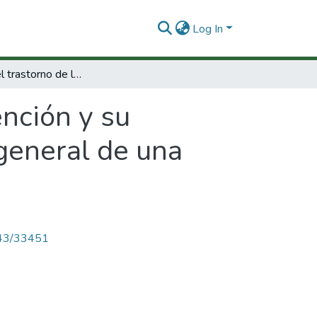
Log In
Fenotipo del trastorno de la atención y su comorbilidad en familias y en la población general de una comunidad Antioqueña
ención y su
 general de una
4143/33451