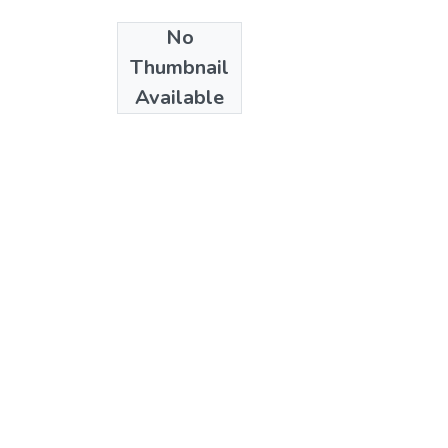
No
Date
Thumbnail
2005
Available