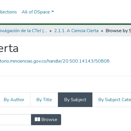
lections
All of DSpace
2.1 Divulgación de la CTeI (Nueva)
2.1.1. A Ciencia Cierta
Browse by S
erta
sitorio.minciencias.gov.co/handle/20.500.14143/50808
By Author
By Title
By Subject
By Subject Cat
Cierta by Subject
Browse