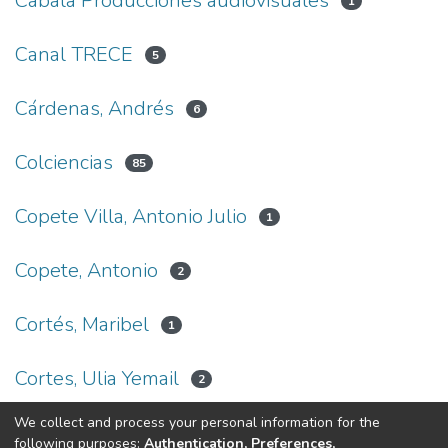
Cabala Producciones audiovisuales
1
Canal TRECE
5
Cárdenas, Andrés
6
Colciencias
85
Copete Villa, Antonio Julio
1
Copete, Antonio
2
Cortés, Maribel
1
Cortes, Ulia Yemail
2
We collect and process your personal information for the
(current)
«
1
2
3
4
5
»
following purposes:
Authentication, Preferences,