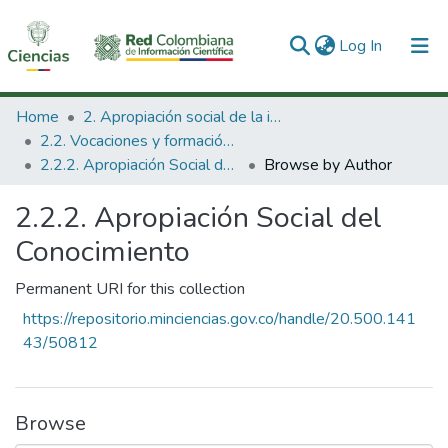
(current)
Log In
Communities & Collections
Home
2. Apropiación social de la información en Ciencia Tecnología e Innovación
2.2. Vocaciones y formación de la CTeI
All of DSpace
2.2.2. Apropiación Social del Conocimiento
Browse by Author
2.2.2. Apropiación Social del
Conocimiento
Permanent URI for this collection
https://repositorio.minciencias.gov.co/handle/20.500.141
43/50812
Browse