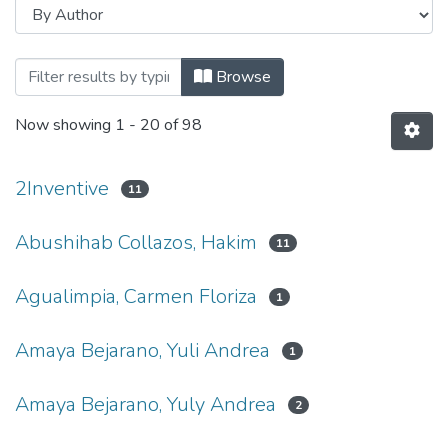
Browsing 2.2.2. Apropiación Social del 
Browse
Now showing
1 - 20 of 98
2Inventive
11
Abushihab Collazos, Hakim
11
Agualimpia, Carmen Floriza
1
Amaya Bejarano, Yuli Andrea
1
Amaya Bejarano, Yuly Andrea
2