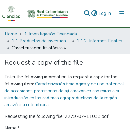
(current)
Log In
Communities & Collections
Home
1. Investigación Financiada con Recursos Públicos
1.1 Productos de investigación
1.1.2. Informes Finales
All of DSpace
Caracterización fisiológica y de uso potencial de accesiones promisorias de ají amazónico con miras a su introducción en las cadenas agroproductivas de la región amazónica colombiana.
Statistics
Request a copy of the file
Enter the following information to request a copy for the
following item:
Caracterización fisiológica y de uso potencial
de accesiones promisorias de ají amazónico con miras a su
introducción en las cadenas agroproductivas de la región
amazónica colombiana.
Requesting the following file: 2279-07-11033.pdf
Name *