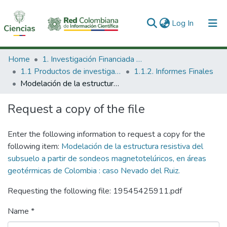
(current)
Log In
Communities & Collections
Home
1. Investigación Financiada con Recursos Públicos
1.1 Productos de investigación
1.1.2. Informes Finales
All of DSpace
Modelación de la estructura resistiva del subsuelo a partir de sondeos magnetotelúricos, en áreas geotérmicas de Colombia : caso Nevado del Ruiz.
Statistics
Request a copy of the file
Enter the following information to request a copy for the
following item:
Modelación de la estructura resistiva del
subsuelo a partir de sondeos magnetotelúricos, en áreas
geotérmicas de Colombia : caso Nevado del Ruiz.
Requesting the following file: 19545425911.pdf
Name *