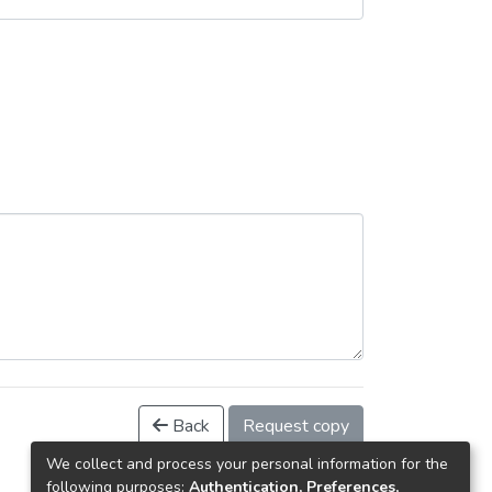
Back
Request copy
We collect and process your personal information for the
following purposes:
Authentication, Preferences,