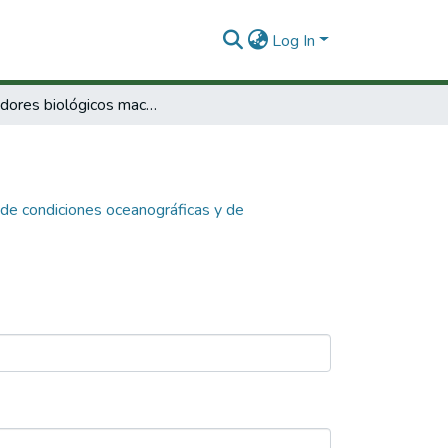
Log In
Indicadores biológicos macrobentonicos de condiciones oceanográficas y de contaminación en las barias de Málaga y Buenaventura
 de condiciones oceanográficas y de