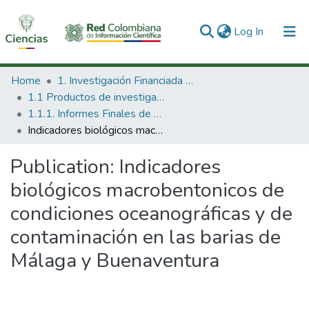
(current)
Log In
Communities & Collections
Home
1. Investigación Financiada con Recursos Públicos
1.1 Productos de investigación
All of DSpace
1.1.1. Informes Finales de Proyectos de Investigación
Indicadores biológicos macrobentonicos de condiciones oceanográficas y de contaminación en las barias de Málaga y Buenaventura
Statistics
Publication:
Indicadores
biológicos macrobentonicos de
condiciones oceanográficas y de
contaminación en las barias de
Málaga y Buenaventura