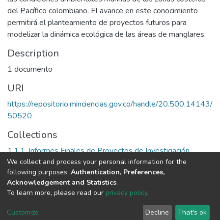
del Pacífico colombiano. El avance en este conocimiento
permitirá el planteamiento de proyectos futuros para
modelizar la dinámica ecológica de las áreas de manglares.
Description
1 documento
URI
https://repositorio.minciencias.gov.co/handle/20.500.14143/
50520
Collections
1.1.1. Informes Finales de Proyectos de Investigación
We collect and process your personal information for the
following purposes:
Authentication, Preferences,
Full item page
Acknowledgement and Statistics
.
To learn more, please read our
privacy policy
.
DSpace software
copyright © 2002-2026
LYRASIS
Cookie
Privacy
End User
Send
Customize
Decline
That's ok