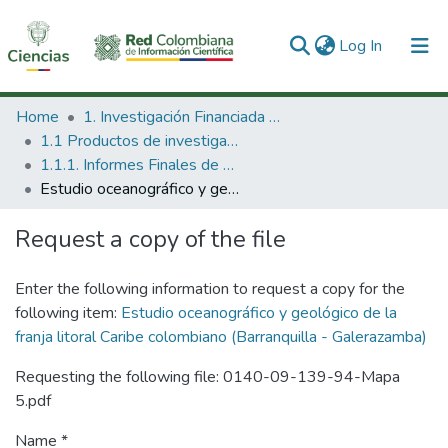
(current)
Log In
Communities & Collections
Home
1. Investigación Financiada con Recursos Públicos
1.1 Productos de investigación
All of DSpace
1.1.1. Informes Finales de Proyectos de Investigación
Estudio oceanográfico y geológico de la franja litoral Caribe colombiano (Barranquilla - Galerazamba)
Statistics
Request a copy of the file
Enter the following information to request a copy for the
following item:
Estudio oceanográfico y geológico de la
franja litoral Caribe colombiano (Barranquilla - Galerazamba)
Requesting the following file: 0140-09-139-94-Mapa
5.pdf
Name *