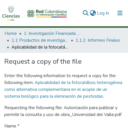
(current)
Log In
Communities & Collections
Home
1. Investigación Financiada con Recursos Públicos
1.1 Productos de investigación
1.1.2. Informes Finales
All of DSpace
Aplicabilidad de la fotocatálisis heterogénea como alternativa complementaria en el acople de un sistema biológico para la eliminación de pesticidas.
Statistics
Request a copy of the file
Enter the following information to request a copy for the
following item:
Aplicabilidad de la fotocatálisis heterogénea
como alternativa complementaria en el acople de un
sistema biológico para la eliminación de pesticidas.
Requesting the following file: Autorización para publicar y
permitir la consulta y uso de obra_Universidad del Valle.pdf
Name *