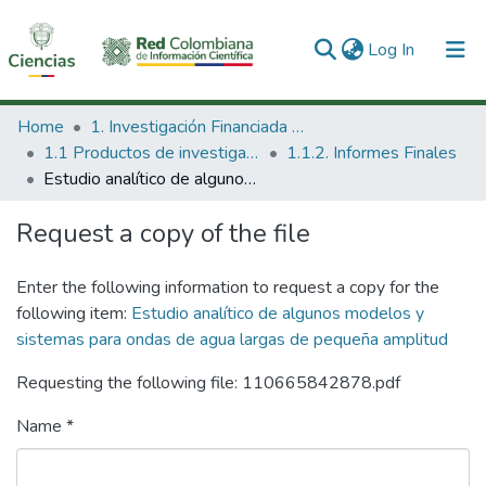
(current)
Log In
Communities & Collections
Home
1. Investigación Financiada con Recursos Públicos
1.1 Productos de investigación
1.1.2. Informes Finales
All of DSpace
Estudio analítico de algunos modelos y sistemas para ondas de agua largas de pequeña amplitud
Statistics
Request a copy of the file
Enter the following information to request a copy for the
following item:
Estudio analítico de algunos modelos y
sistemas para ondas de agua largas de pequeña amplitud
Requesting the following file: 110665842878.pdf
Name *