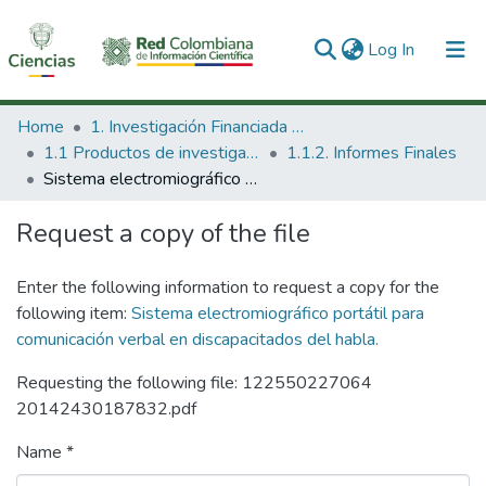
(current)
Log In
Communities & Collections
Home
1. Investigación Financiada con Recursos Públicos
1.1 Productos de investigación
1.1.2. Informes Finales
All of DSpace
Sistema electromiográfico portátil para comunicación verbal en discapacitados del habla.
Statistics
Request a copy of the file
Enter the following information to request a copy for the
following item:
Sistema electromiográfico portátil para
comunicación verbal en discapacitados del habla.
Requesting the following file: 122550227064
20142430187832.pdf
Name *