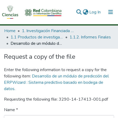
(current)
Log In
Communities & Collections
Home
1. Investigación Financiada con Recursos Públicos
1.1 Productos de investigación
1.1.2. Informes Finales
All of DSpace
Desarrollo de un módulo de predicción del ERPWizard : Sistema predictivo basado en bodega de datos.
Statistics
Request a copy of the file
Enter the following information to request a copy for the
following item:
Desarrollo de un módulo de predicción del
ERPWizard : Sistema predictivo basado en bodega de
datos.
Requesting the following file: 3290-14-17413-001.pdf
Name *