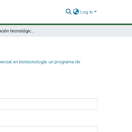
Log In
De la innovación tecnológica al éxito comercial en biotecnología: un programa de formación-acción para promover bionegocios en Colombia.
mercial en biotecnología: un programa de