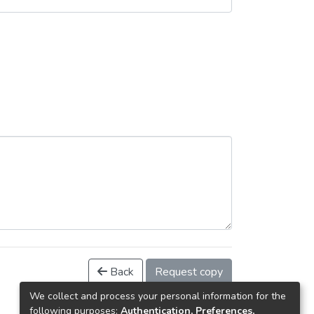
Back
Request copy
We collect and process your personal information for the
following purposes:
Authentication, Preferences,