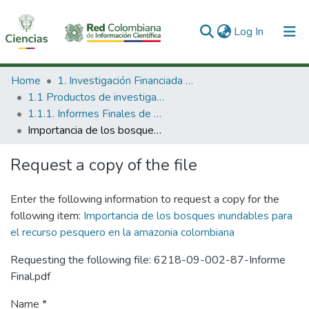
(current)
Log In
Communities & Collections
Home
1. Investigación Financiada con Recursos Públicos
1.1 Productos de investigación
All of DSpace
1.1.1. Informes Finales de Proyectos de Investigación
Importancia de los bosques inundables para el recurso pesquero en la amazonia colombiana
Statistics
Request a copy of the file
Enter the following information to request a copy for the
following item:
Importancia de los bosques inundables para
el recurso pesquero en la amazonia colombiana
Requesting the following file: 6218-09-002-87-Informe
Final.pdf
Name *