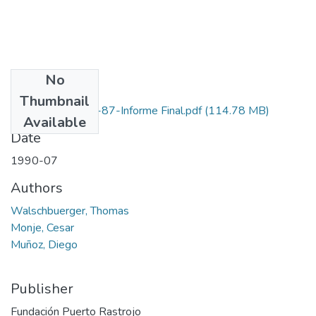
No
Files
Thumbnail
6218-09-002-87-Informe Final.pdf
(114.78 MB)
Available
Date
1990-07
Authors
Walschbuerger, Thomas
Monje, Cesar
Muñoz, Diego
Publisher
Fundación Puerto Rastrojo