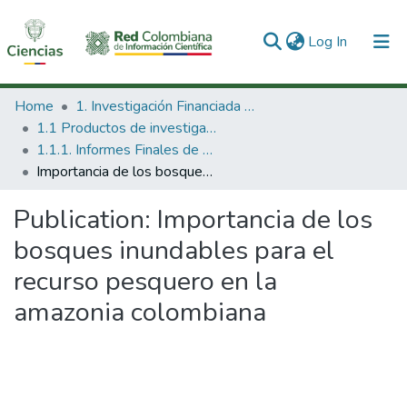
(current)
Log In
Communities & Collections
Home
1. Investigación Financiada con Recursos Públicos
1.1 Productos de investigación
All of DSpace
1.1.1. Informes Finales de Proyectos de Investigación
Importancia de los bosques inundables para el recurso pesquero en la amazonia colombiana
Statistics
Publication:
Importancia de los
bosques inundables para el
recurso pesquero en la
amazonia colombiana