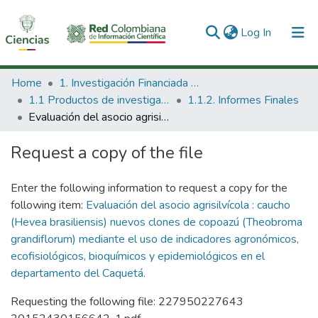
(current)
Log In
Communities & Collections
Home
1. Investigación Financiada con Recursos Públicos
1.1 Productos de investigación
1.1.2. Informes Finales
All of DSpace
Evaluación del asocio agrisilvícola : caucho (Hevea brasiliensis) nuevos clones de copoazú (Theobroma grandiflorum) mediante el uso de indicadores agronómicos, ecofisiológicos, bioquímicos y epidemiológicos en el departamento del Caquetá.
Statistics
Request a copy of the file
Enter the following information to request a copy for the
following item:
Evaluación del asocio agrisilvícola : caucho
(Hevea brasiliensis) nuevos clones de copoazú (Theobroma
grandiflorum) mediante el uso de indicadores agronómicos,
ecofisiológicos, bioquímicos y epidemiológicos en el
departamento del Caquetá.
Requesting the following file: 227950227643